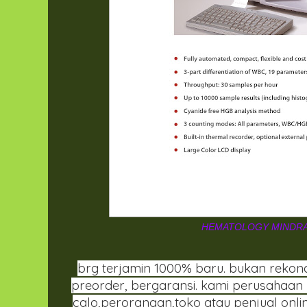
HEMATOLOGY MINDRA
brg terjamin 1000% baru. bukan rekond
preorder, bergaransi. kami perusahaan
calo,perorangan,toko atau penjual onli