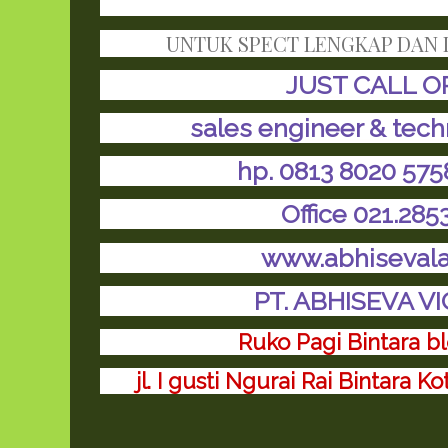
UNTUK SPECT LENGKAP DAN I
JUST CALL O
sales engineer & tech
hp. 0813 8020 575
Office 021.28
www.abhiseval
PT. ABHISEVA V
Ruko Pagi Bintara bl
jl. I gusti Ngurai Rai Bintara 