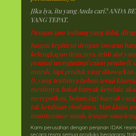
JIka iya, itu yang Anda cari? AND
YANG TEPAT.
Dengan jam terbang yang tidak diragu
Jangan kepincut dengan tawaran harga
kelengkapan item2nya, teliti alat y
penjual mengimingi calon pembeli, 
murah, tapi produk yang ditawarkan 
D, yang tentunya belum teruji kinerj
mesinnya, bakal banyak kendala, ak
merepotkan, belum lagi banyak yang 
tak ketahuan rimbanya. Mau klaim ga
maintenance susah, lempar sana lempa
Kami perusahan dengan perijinan IDAK resm
secara resmi semua produks bergaransi 1tahu