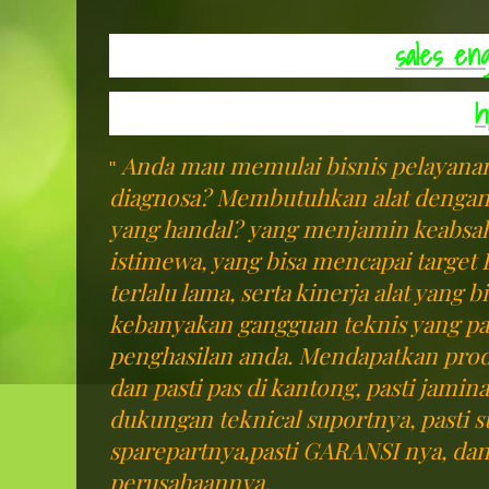
sales en
h
Anda mau memulai bisnis pelayanan
"
diagnosa? Membutuhkan alat dengan e
yang handal?
yang menjamin keabsaha
istimewa, yang bisa mencapai target 
terlalu lama, serta kinerja alat yang 
kebanyakan gangguan teknis yang p
penghasilan anda. Mendapatkan produ
dan pasti pas di kantong, pasti jamina
dukungan teknical suportnya, pasti st
sparepartnya,pasti GARANSI nya, dan
perusahaannya.