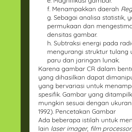
e. Magnifikasi gambar.
f. Menampakkan daerah
Reg
g. Sebagai analisa statistik
permukaan dan mengestima
densitas gambar.
h. Subtraksi energi pada rad
mengurangi struktur tulan
paru dan jaringan lunak.
Karena gambar CR dalam bentu
yang dihasilkan dapat dimanipul
yang bervariasi untuk menampa
spesifik. Gambar yang ditampil
mungkin sesuai dengan ukuran
1992).
Pencetakan Gambar
Ada beberapa istilah untuk men
lain
laser imager
,
film processor