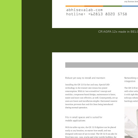
CR AGFA 12x made in BE