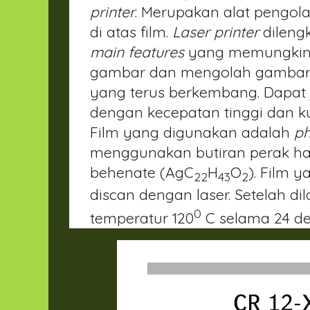
printer
. Merupakan alat pengo
di atas film.
Laser printer
dileng
main features
yang memungkin
gambar dan mengolah gambar l
yang terus berkembang. Dapat
dengan kecepatan tinggi dan ku
Film yang digunakan adalah
ph
menggunakan butiran perak hal
behenate (AgC
H
O
). Film 
22
43
2
discan dengan laser. Setelah di
0
temperatur 120
C selama 24 d