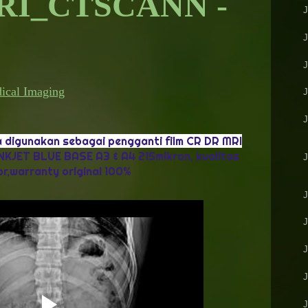
RI_CTSCANN -
dical Imaging
isa digunakan sebagai pengganti film CR DR MRI
KJET BLUE BASE A3 & A4 215mikron, kualitas
or,warranty original 100%
J