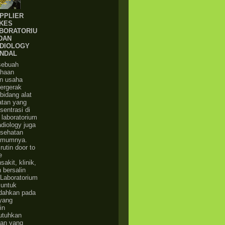
PPLIER
KES
BORATORIU
DAN
DIOLOGY
NDAL
sebuah
ahaan
n usaha
ergerak
bidang alat
atan yang
sentrasi di
 laboratorium
diology juga
esehatan
umumnya.
rutin door to
e
akit, klinik,
bersalin
Laboratorium
 untuk
ahkan pada
yang
in
tuhkan
tan yang