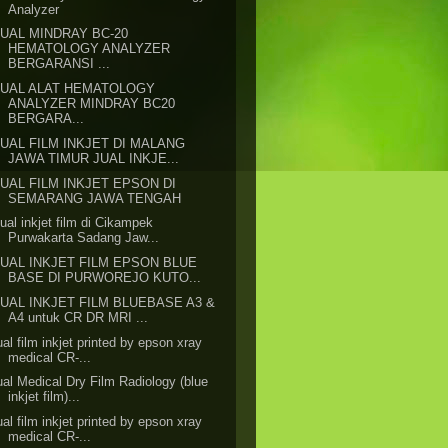
Analyzer
JUAL MINDRAY BC-20
HEMATOLOGY ANALYZER
BERGARANSI ...
JUAL ALAT HEMATOLOGY
ANALYZER MINDRAY BC20
BERGARA...
JUAL FILM INKJET DI MALANG
JAWA TIMUR JUAL INKJE...
JUAL FILM INKJET EPSON DI
SEMARANG JAWA TENGAH
ual inkjet film di Cikampek
Purwakarta Sadang Jaw...
JUAL INKJET FILM EPSON BLUE
BASE DI PURWOREJO KUTO...
JUAL INKJET FILM BLUEBASE A3 &
A4 untuk CR DR MRI ...
ual film inkjet printed by epson xray
medical CR-...
ual Medical Dry Film Radiology (blue
inkjet film)...
ual film inkjet printed by epson xray
medical CR-...