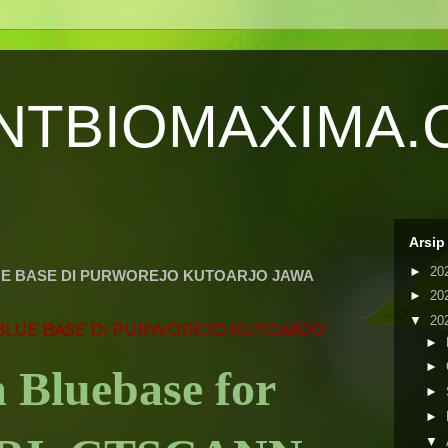
NTBIOMAXIMA.
Arsip
►
20
LUE BASE DI PURWOREJO KUTOARJO JAWA
►
20
▼
20
 BLUE BASE DI PURWOREJO KUTOARJO
►
►
m Bluebase for
►
►
▼