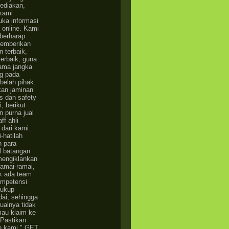
ediakan,
kami
ka informasi
 online. Kami
 berharap
memberikan
n terbaik,
terbaik, guna
ama jangka
g pada
belah pihak.
an jaminan
as dan safety
, berikut
n purna jual
ff ahli
 dari kami.
-hatilah
 para
l batangan
mengiklankan
eramai-ramai,
ak ada team
ompetensi
cukup
ai, sehingga
jualnya tidak
mau klaim ke
 Pastikan
n kami " GET