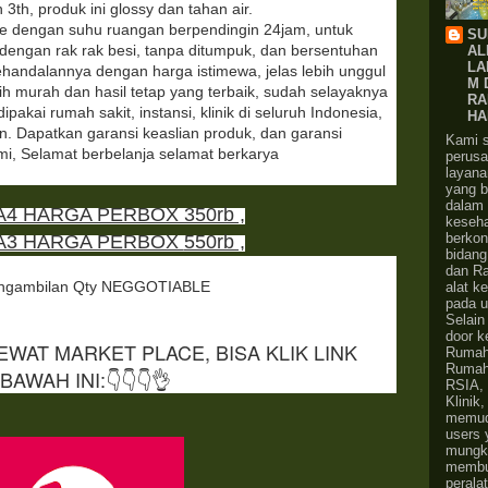
 3th, produk ini glossy dan tahan air.
e dengan suhu ruangan berpendingin 24jam, untuk
SU
 dengan rak rak besi, tanpa ditumpuk, dan bersentuhan
AL
LA
ehandalannya dengan harga istimewa, jelas lebih unggul
M 
bih murah dan hasil tetap yang terbaik, sudah selayaknya
RA
ipakai rumah sakit, instansi, klinik di seluruh Indonesia,
HA
n.
Dapatkan garansi keaslian produk, dan garansi
Kami 
mi, Selamat berbelanja selamat berkarya
perus
layana
yang b
dalam 
4 HARGA PERBOX 350rb ,
keseh
berkon
A3 HARGA PERBOX
550rb ,
bidang
dan Ra
engambilan Qty NEGGOTIABLE
alat k
pada 
Selain 
door k
WAT MARKET PLACE, BISA KLIK LINK
Rumahs
Rumah 
BAWAH INI:👇👇👇👌
RSIA, 
Klinik,
memud
users 
mungk
membu
perala