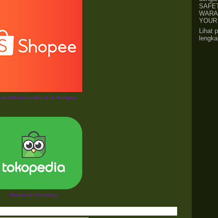
SAFE
WARA
YOUR 
Lihat p
lengk
die AVA Grosir Alkes Lab Rontgen
Pusat Lab Radiology