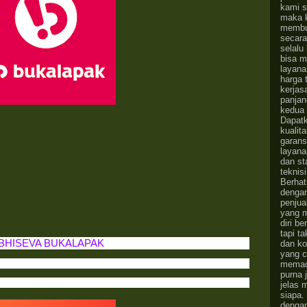
kami s
maka 
membu
secara
selalu
bisa 
layana
harga 
kerjas
panjan
kedua 
Dapatk
kualit
garansi
layana
dan sta
teknisi
Berhati
dengan
penjua
yang 
diri b
tapi t
BHISEVA BUKALAPAK
dan k
yang 
memad
purna 
jelas 
siapa.
denga