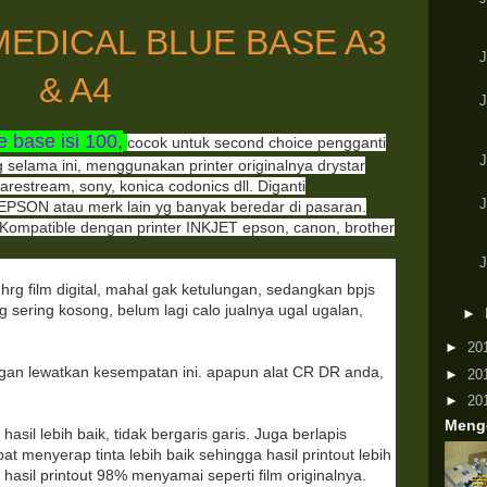
MEDICAL BLUE BASE A3
& A4
 base isi 100
,
cocok untuk second choice pengganti
 selama ini, menggunakan printer originalnya drystar
, carestream, sony, konica codonics dll. Diganti
EPSON atau merk lain yg banyak beredar di pasaran.
 Kompatible dengan printer INKJET epson, canon, brother
 hrg film digital, mahal gak ketulungan, sedangkan bpjs
 sering kosong, belum lagi calo jualnya ugal ugalan,
►
►
20
gan lewatkan kesempatan ini. apapun alat CR DR anda,
►
20
►
20
Meng
sil lebih baik, tidak bergaris garis. Juga berlapis
pat menyerap tinta lebih baik sehingga hasil printout lebih
s hasil printout 98% menyamai seperti film originalnya.