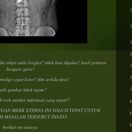
 inkjet anda lengket? tidak bisa dipakai? hasil printout
J
bergaris garis?
tridge cepat kotor? film terlalu tipis?
tails gambar tidak tajam?
di web sumber informasi yang tepat!!!
j
NGAN MERK ETERNA INI SOLUSI TEPAT UNTUK
j
I MASALAH TERSEBUT DIATAS
j
berikut rinciannya: