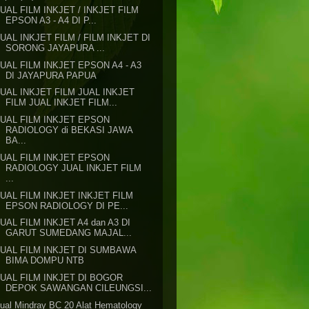
JUAL FILM INKJET / INKJET FILM
EPSON A3 - A4 DI P...
JUAL INKJET FILM / FILM INKJET DI
SORONG JAYAPURA ...
JUAL FILM INKJET EPSON A4 - A3
DI JAYAPURA PAPUA
JUAL INKJET FILM JUAL INKJET
FILM JUAL INKJET FILM...
JUAL FILM INKJET EPSON
RADIOLOGY di BEKASI JAWA
BA...
JUAL FILM INKJET EPSON
RADIOLOGY JUAL INKJET FILM
...
JUAL FILM INKJET INKJET FILM
EPSON RADIOLOGY DI PE...
JUAL FILM INKJET A4 dan A3 DI
GARUT SUMEDANG MAJAL...
JUAL FILM INKJET DI SUMBAWA
BIMA DOMPU NTB
JUAL FILM INKJET DI BOGOR
DEPOK SAWANGAN CILEUNGSI...
ual Mindray BC 20 Alat Hematology