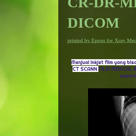
CR-DR-M
DICOM
printed by Epson for Xray Me
M
enjual Inkjet film yang b
CT SCANN
FILM MEDICAL IN
superi