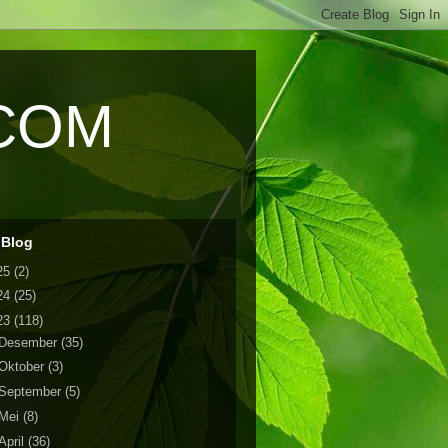
COM
 Blog
25
(2)
24
(25)
23
(118)
Desember
(35)
Oktober
(3)
September
(5)
Mei
(8)
April
(36)