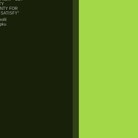
TY
NTY FOR
SATISFY"
rofil
apku