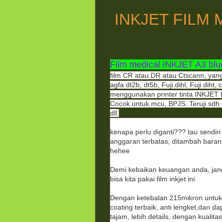
INKJET FILM 
Film medical INKJET A3 blue
film CR atau DR atau Ctscann, yang
agfa dt2b, dt5b, Fuji dihl, Fuji diht
menggunakan printer tinta INKJET 
Cocok untuk mcu, BPJS. Teruji sdh
dll.
kenapa perlu diganti??? tau sendiri
anggaran terbatas, ditambah barang
hehee
Demi kebaikan keuangan anda, jan
bisa kita pakai film inkjet ini.
Dengan ketebalan 215mikron untuk ha
coating terbaik, anti lengket,dan da
tajam, lebih details, dengan kualita