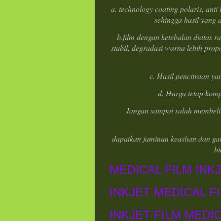
a. technology coating polaris, anti
sehingga hasil yang d
b.film dengan ketebalan diatas r
stabil, degradasi warna lebih propo
c. Hasil pencitraan yan
d. Harga tetap kompe
Jangan sampai salah membeli,
dapatkan jaminan keaslian dan ga
bi
MEDICAL FILM INKJ
INKJET MEDICAL FI
INKJET FILM MEDIC