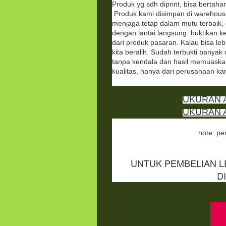
Produk yg sdh diprint, bisa bertahan
Produk kami disimpan di warehous
menjaga tetap dalam mutu terbaik,
dengan lantai langsung. buktikan k
dari produk pasaran. Kalau bisa le
kita beralih. Sudah terbukti banyak d
tanpa kendala dan hasil memuaska
kualitas, hanya dari perusahaan ka
UKURAN A
UKURAN 
note: p
UNTUK PEMBELIAN LE
DI