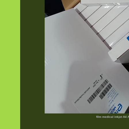
film medical inkjet A4 