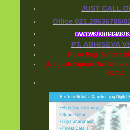
JUST CALL 
Office 021.28535786/0
www.abhiseval
PT. ABHISEVA V
Ruko Pagi Bintara b
jl. I gusti Ngurai Rai Binta
Barat