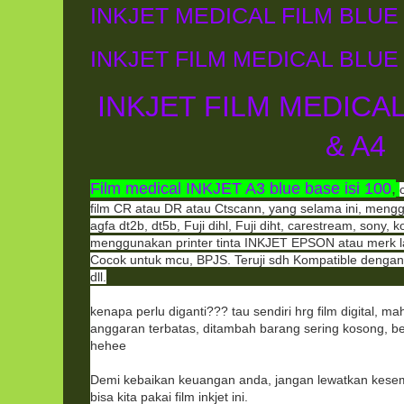
INKJET MEDICAL FILM BLUE 
INKJET FILM MEDICAL BLUE 
INKJET FILM MEDICA
& A4
Film medical INKJET A3 blue base isi 100
,
film CR atau DR atau Ctscann, yang selama ini, menggu
agfa dt2b, dt5b, Fuji dihl, Fuji diht, carestream, sony, k
menggunakan printer tinta INKJET EPSON atau merk la
Cocok untuk mcu, BPJS. Teruji sdh Kompatible dengan
dll.
kenapa perlu diganti??? tau sendiri hrg film digital, 
anggaran terbatas, ditambah barang sering kosong, bel
hehee
Demi kebaikan keuangan anda, jangan lewatkan kesem
bisa kita pakai film inkjet ini.