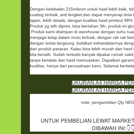
Dengan ketebalan 215mikron untuk hasil lebih baik, tid
coating terbaik, anti lengket,dan dapat menyerap tinta l
tajam, lebih details, dengan kualitas hasil printout 98%
Produk yg sdh diprint, bisa bertahan 3th, produk ini glo
Produk kami disimpan di warehouse dengan suhu rua
menjaga tetap dalam mutu terbaik, dengan rak rak bes
dengan lantai langsung. buktikan kehandalannya denga
dari produk pasaran. Kalau bisa lebih murah dan hasil
kita beralih. Sudah terbukti banyak dipakai rumah sakit, 
tanpa kendala dan hasil memuaskan.
Dapatkan garansi
kualitas, hanya dari perusahaan kami, Selamat berbel
UKURAN A4 HARGA PERB
UKURAN A3 HARGA P
note: pengambilan Qty N
UNTUK PEMBELIAN LEWAT MARKET P
DIBAWAH INI:👇👇