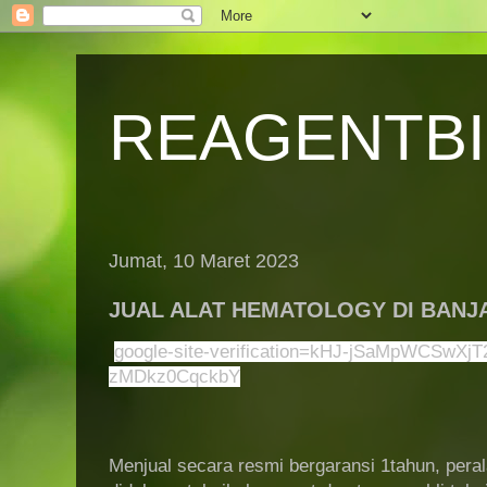
REAGENTB
Jumat, 10 Maret 2023
JUAL ALAT HEMATOLOGY DI BANJ
google-site-verification=kHJ-jSaMpWCSwX
zMDkz0CqckbY
Menjual secara resmi bergaransi 1tahun, perala