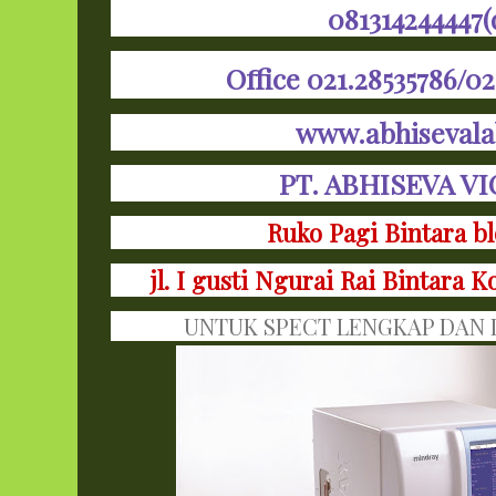
081314244447(
Office 021.28535786/02
www.abhiseval
PT. ABHISEVA V
Ruko Pagi Bintara bl
jl. I gusti Ngurai Rai Bintara 
UNTUK SPECT LENGKAP DAN I