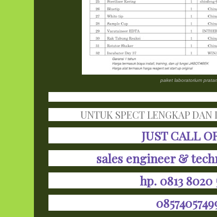
paket laboratorium prat
UNTUK SPECT LENGKAP DAN I
JUST CALL O
sales engineer & tech
hp. 0813 8020
085740574