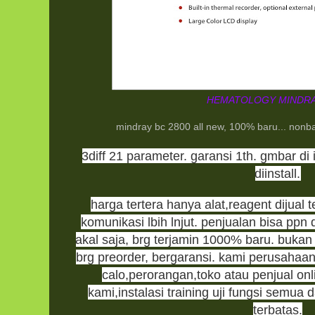
HEMATOLOGY MINDRA
mindray bc 2800 all new, 100% baru... nonbar
3diff 21 parameter. garansi 1th. gmbar di 
diinstall.
harga tertera hanya alat,reagent dijual 
komunikasi lbih lnjut. penjualan bisa pp
akal saja, brg terjamin 1000% baru. bukan
brg preorder, bergaransi. kami perusahaa
calo,perorangan,toko atau penjual onli
kami,instalasi training uji fungsi semua 
terbatas.